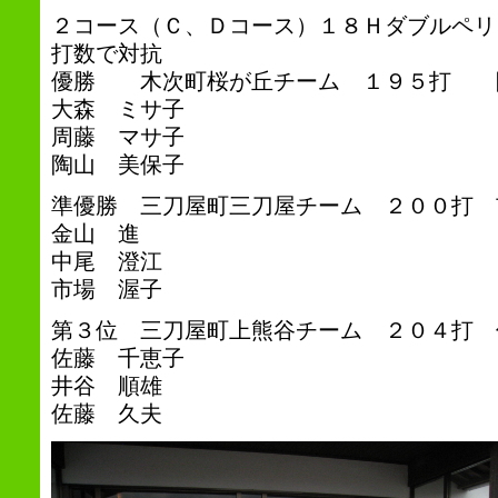
２コース（Ｃ、Ｄコース）１８Ｈダブルペリ
打数で対抗
優勝 木次町桜が丘チーム １９５打 
大森 ミサ子
周藤 マサ子
陶山 美保子
準優勝 三刀屋町三刀屋チーム ２００打 
金山 進
中尾 澄江
市場 渥子
第３位 三刀屋町上熊谷チーム ２０４打 
佐藤 千恵子
井谷 順雄
佐藤 久夫