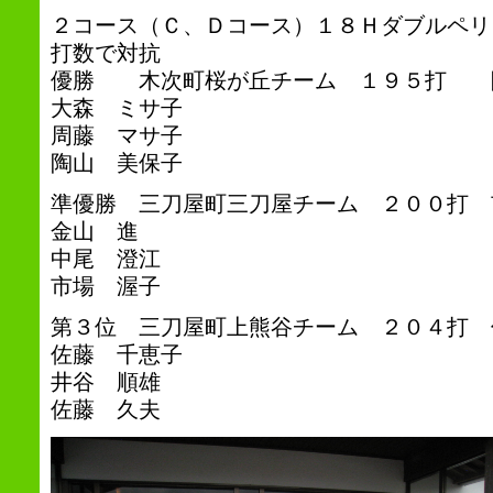
２コース（Ｃ、Ｄコース）１８Ｈダブルペリ
打数で対抗
優勝 木次町桜が丘チーム １９５打 
大森 ミサ子
周藤 マサ子
陶山 美保子
準優勝 三刀屋町三刀屋チーム ２００打 
金山 進
中尾 澄江
市場 渥子
第３位 三刀屋町上熊谷チーム ２０４打 
佐藤 千恵子
井谷 順雄
佐藤 久夫