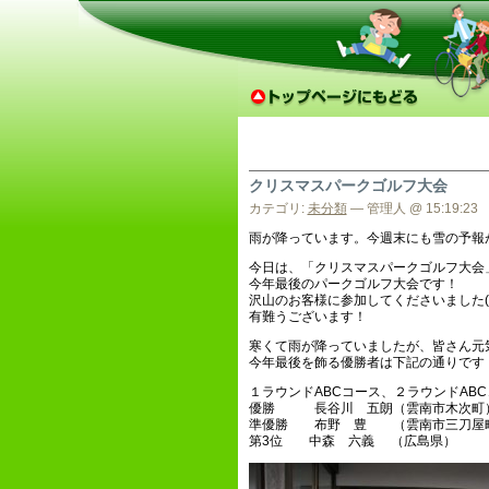
クリスマスパークゴルフ大会
カテゴリ:
未分類
— 管理人 @ 15:19:23
雨が降っています。今週末にも雪の予報
今日は、「クリスマスパークゴルフ大会
今年最後のパークゴルフ大会です！
沢山のお客様に参加してくださいました(^-
有難うございます！
寒くて雨が降っていましたが、皆さん元気
今年最後を飾る優勝者は下記の通りです
１ラウンドABCコース、２ラウンドAB
優勝 長谷川 五朗（雲南市木次町
準優勝 布野 豊 （雲南市三刀屋
第3位 中森 六義 （広島県）