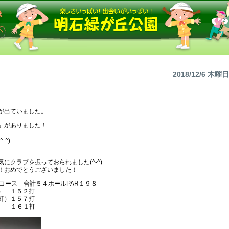
2018/12/6 木曜日
が出ていました。
」がありました！
^)
にクラブを振っておられました(^-^)
！おめでとうございました！
Cコース 合計５４ホールPAR１９８
） １５２打
町）１５７打
 １６１打