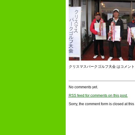
クリスマスパークゴルフ大会 は
コメント
No comments yet.
RSS
feed for comments on this post.
Sorry, the comment form is closed at this 