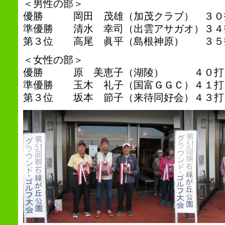
＜男性の部＞
優勝 岡田 茂雄（加茂クラブ） ３０
準優勝 清水 幸司（出雲アサガオ）３４
第３位 高尾 眞平（島根神原） ３５
＜女性の部＞
優勝 原 美恵子（湖陵） ４０打１
準優勝 玉木 礼子（国富ＧＧＣ）４１打
第３位 坂本 節子（来待同好会）４３打