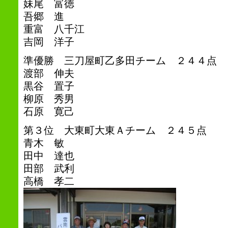
妹尾 富徳
吾郷 進
重富 八千江
吉岡 洋子
準優勝 三刀屋町乙多田チーム ２４４点
渡部 伸夫
黒谷 置子
柳原 秀男
石原 寛己
第３位 大東町大東Ａチーム ２４５点
青木 敏
田中 達也
田部 武利
高橋 孝二