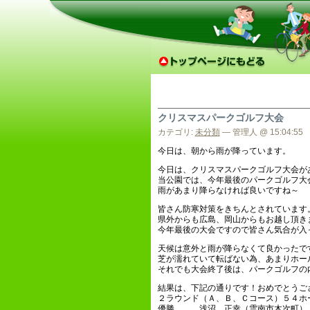
クリスマスパークゴルフ大会
カテゴリ:
未分類
— 管理人 @ 15:04:55
今日は、朝から雨が降っています。
今日は、クリスマスパークゴルフ大会が
当公園では、今年最後のパークゴルフ大会で
雨があまり降らなければ良いですね～
皆さん防寒対策をきちんとされています
県外からも広島、岡山からもお越し頂きまし
今年最後の大会ですので皆さん気合が入って
天候は意外と雨が降らなくて良かったで
芝が濡れていて転ばない為、あまりホー
それでも大会終了後は、パークゴルフの内
結果は、下記の通りです！おめでとうご
２ラウンド（Ａ、Ｂ、Ｃコース）５４ホー
優勝 浅沼 正幸（雲南市木次町）