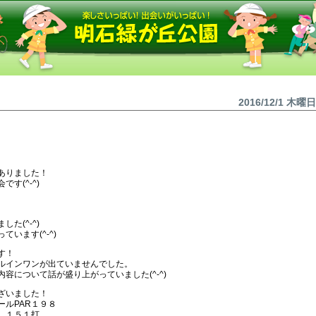
2016/12/1 木曜日
ありました！
す(^-^)
。
た(^-^)
います(^-^)
す！
ルインワンが出ていませんでした。
容について話が盛り上がっていました(^-^)
ざいました！
ルPAR１９８
 １５１打