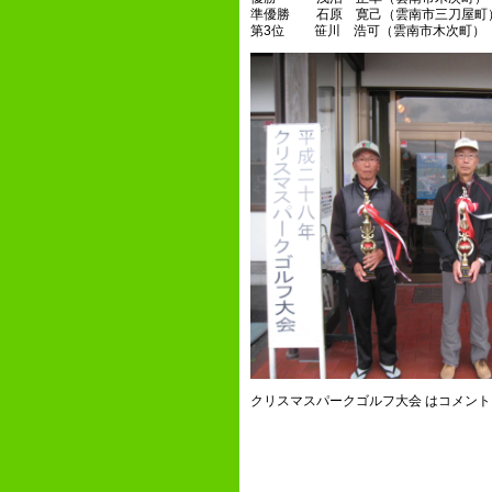
準優勝 石原 寛己（雲南市三刀屋町
第3位 笹川 浩可（雲南市木次町）
クリスマスパークゴルフ大会 は
コメント