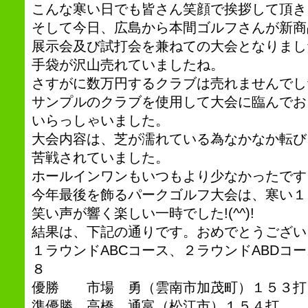
こんな寒い日でも皆さん笑顔で挨拶して頂きました
そして今日、広島から本間ゴルフさんが新商
展示会及び試打会を兼ねての大会となりまし
手袋が沢山売れていましたね。
さすがに数万円するクラブは売れませんでし
サンプルのクラブを使用して大会に臨んでお
いらっしゃいました。
大会内容は、芝が濡れている為なかなか転び
苦戦されていました。
ホールインワンもいつもより少なかったです
今年最後を飾るパークゴルフ大会は、寒い１
笑い声が響く楽しい一時でした!(^^)!
結果は、下記の通りです。おめでとうござい
１ラウンドABCコース、２ラウンドABDコ
８
優勝 市場 勇（雲南市加茂町）１５３打
準優勝 高橋 通富（松江市）１５４打