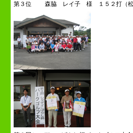
第３位 森脇 レイ子 様 １５２打（松