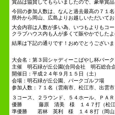
賞品は協賛してもらいましたので、豪華賞品
今回の参加人数は、なんと過去最高の７１名
県外から岡山、広島よりお越しいただいてお
大会内容は人数が多い為、いつもよりもコース
クラブハウス内も人が多くて賑やかでしたよ(^
結果は下記の通りです！おめでとうございま
大会名：第３回シャディーこばやし杯パーク
主催 明石緑が丘公園(合同会社 明石総合
開催日：平成２４年９月１５日（土）
会場：明石緑が丘公園、パークゴルフ場
参加人数：７１名（雲南市、松江市、出雲市
３コース、２ラウンド、５４ホール、ＰＡＲ
優勝 藤原 清美 様 １４７打（松江
準優勝 若林 英利 様 １４８打（岡山